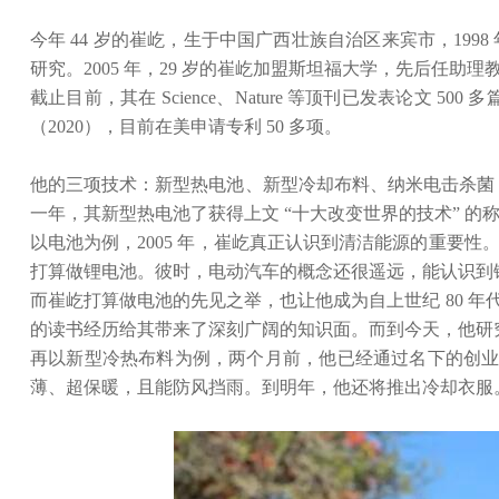
今年 44 岁的崔屹，生于中国广西壮族自治区来宾市，1
研究。2005 年，29 岁的崔屹加盟斯坦福大学，先后任助
截止目前，其在 Science、Nature 等顶刊已发表论文 
（2020），目前在美申请专利 50 多项。
他的三项技术：新型热电池、新型冷却布料、纳米电击杀菌，
一年，其新型热电池了获得上文 “十大改变世界的技术” 的
以电池为例，2005 年，崔屹真正认识到清洁能源的重要
打算做锂电池。彼时，电动汽车的概念还很遥远，能认识到
而崔屹打算做电池的先见之举，也让他成为自上世纪 80 
的读书经历给其带来了深刻广阔的知识面。而到今天，他研究电
再以新型冷热布料为例，两个月前，他已经通过名下的创业公司
薄、超保暖，且能防风挡雨。到明年，他还将推出冷却衣服