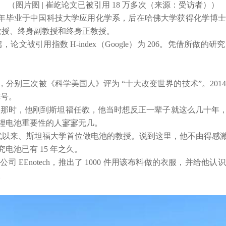
（图片图 | 崔屹论文已被引用 18 万多次（来源：受访者））
998 年毕业于中国科技大学应用化学系，后在哈佛大学获得化学
理教授、终身副教授和终身正教授。
500 多篇，论文被引用指数 H-index（Google）为 206。
分别三次被《科学美国人》评为 “十大改变世界的技术”。201
称号。
性。那时，他刚到斯坦福任教，他当时想反正一辈子就这么几十
锂电池重要性的人寥寥无几。
年代以来、斯坦福大学首位做电池的教授。说到这里，他不由得
池已有 15 年之久。
 EEnotech，推出了 1000 件用该布料做的衣服，并给
。