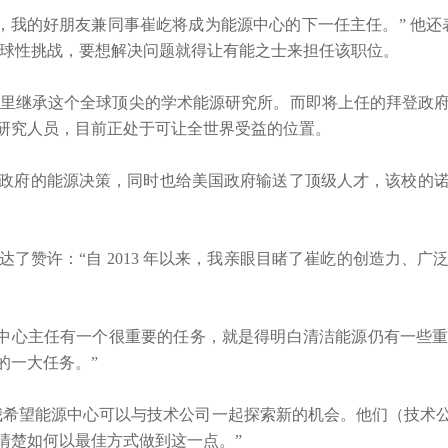
地知道，我的好朋友兼同事崔屹将成为能源中心的下一任主任。” 
变化是全球性挑战，要想解决问题就得让有能之士来担任该职位。
任那里继承这个全球顶尖的学术能源研究所。而即将上任的拜登政
研究人员，目前正处于可让全世界受益的位置。
政府的能源决策，同时也给美国政府输送了顶级人才，该校的
了赞许：“自 2013 年以来，我亲眼目睹了崔屹的创造力、
觉得能源中心主任有一个很重要的任务，就是得明白清洁能源仍有一
的一大任务。”
我希望能源中心可以与技术公司一起探索新的机会。他们（技术
清楚如何以最佳方式做到这一点。”